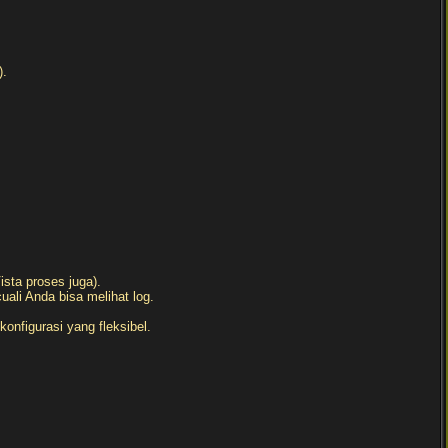
).
sta proses juga).
li Anda bisa melihat log.
onfigurasi yang fleksibel.