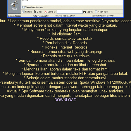
itur: * Log semua penekanan tombol, adalah case sensitive (keystroke logger
* Membuat screenshot dalam interval waktu yang ditentukan.
* Menyimpan 'aplikasi yang berjalan dan penutupan.
* Isi clipboard Jam.
* Records semua aktivitas cetak.
* Perubahan disk Records.
* Koneksi internet Records.
* Records semua situs web yang dikunjungi.
* Records startup / shutdown.
* Semua informasi akan disimpan dalam file log dienkripsi.
* Nyaman antarmuka log dan melihat screenshot.
* Menghasilkan laporan dalam teks dan format html.
* Mengirim laporan ke email tertentu, melalui FTP atau jaringan area lokal.
* Bekerja dalam modus standar dan tersembunyi.
rsembunyi itu terlihat di semua sistem operasi (pada Windows NT/2000/XP/Vi
ntuk melindungi keylogger dengan password, sehingga tak seorang pun kecua
Aktual * Spy Software tidak terdeteksi oleh perangkat lunak antivirus.
uka yang mudah digunakan dan dimengerti, menetapkan berbagai fitur, sistem k
DOWNLOAD