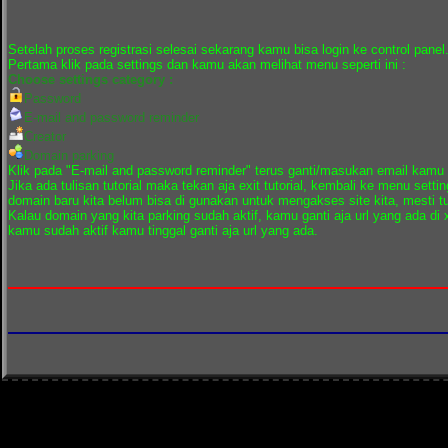
Setelah proses registrasi selesai sekarang kamu bisa login ke control panel
Pertama klik pada settings dan kamu akan melihat menu seperti ini :
Choose settings category :
Password
E-mail and password reminder
Creator
Domain parking
Klik pada "E-mail and password reminder" terus ganti/masukan email kamu
Jika ada tulisan tutorial maka tekan aja exit tutorial, kembali ke menu set
domain baru kita belum bisa di gunakan untuk mengakses site kita, mesti t
Kalau domain yang kita parking sudah aktif, kamu ganti aja url yang ada di 
kamu sudah aktif kamu tinggal ganti aja url yang ada.