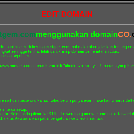
EDIT DOMAIN
tgem.com
menggunakan domain
CO.
 aku buat site ini di hostingan xtgem.com maka aku akan jelaskan tentang c
gkat sehingga terlihat lebih cantik mirip domain pemerintahan co.id.
ulisan seperti ini:
a
www.namamu.co.cc
terus kamu klik "check availability". Jika nama yang ka
email dan password kamu. Kalau belum punya akun maka kamu harus daftar 
n" terus setup.
kita. Kalau pada pilihan ke 3 URL Forwarding gunanya cuma untuk forward dom
uka kita. Aku sarankan pakai pengaturan ke 2 lebih mantap.