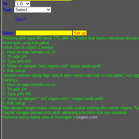
Ttl :
Type :
Type?
Value :
Pertama pilih type NS terus TTL pilih 1H, kalau tadi kamu membuat doma
Hostingan yang kita pakai.
untuk site di xtgem Caranya :
1. Host isi wap.namaku.co.cc
2. Ttl pilih 1H
3. Type pilih NS
4. Value isi dengan "ns1.xtgem.com" tanpa tanda petik
5. Klik setup
Setelah selesai ulangi lagi cara di atas hanya saja kali ini kita ganti "ns
Caranya :
1. Host isi wap.namaku.co.cc
2. Ttl pilih 1H
3. Type pilih NS
4. Value isi dengan " ns2.xtgem.com " tanpa tanda petik
5. Klik setup
Nah dengan begitu maka selesai sudah syarat setting dsn server xtgem. T
Sambil nunggu domain kita aktif sekarang kita bikin site nya sekalian.
Pertama kamu daftar dulu di hostingan ini
xtgem.com