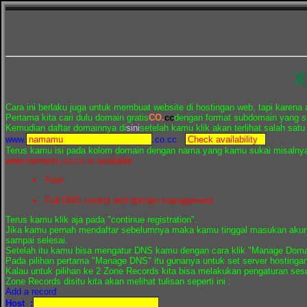
X
Cara ini berlaku juga untuk membuat website di hostingan web, tapi karena
Pertama kita cari dulu domain gratis
CO.
cc
dengan format subdomain yang sin
Kemudian daftar domainnya di
sini
setelah kamu klik akan terlihat salah satu t
www.
.co.cc
Terus kamu isi pada kolom domain dengan nama yang kamu sukai misalny
www.namamu.co.cc is available
Free
Full DNS control and domain management
Terus kamu klik aja pada "continue registration".
Jika kamu pernah mendaftar sebelumnya maka kamu tinggal masukan akun 
sampai selesai.
Setelah itu kamu bisa mengatur DNS kamu dengan cara klik "Manage Domai
Pada pilihan pertama "Manage DNS" itu gunanya untuk set server hostingan 
Kalau untuk pilihan ke 2 Zone Records kita bisa melakukan pengaturan ses
Zone Records disitu kita akan melihat tulisan seperti ini :
Add a record
Host :