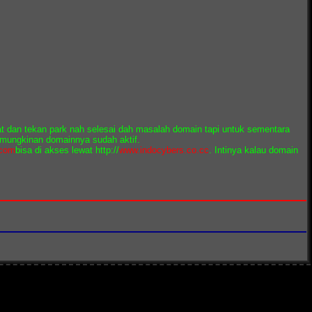
 dan tekan park nah selesai dah masalah domain tapi untuk sementara
kemungkinan domainnya sudah aktif.
.com
bisa di akses lewat http://
www.indocybers.co.cc
. Intinya kalau domain