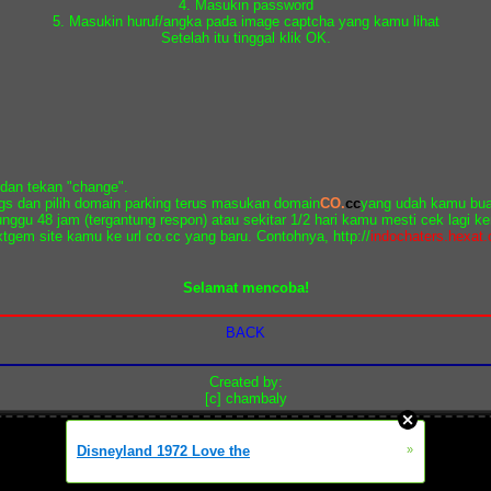
4. Masukin password
5. Masukin huruf/angka pada image captcha yang kamu lihat
Setelah itu tinggal klik OK.
.
 dan tekan "change".
tings dan pilih domain parking terus masukan domain
CO.
cc
yang udah kamu buat
unggu 48 jam (tergantung respon) atau sekitar 1/2 hari kamu mesti cek lagi 
xtgem site kamu ke url co.cc yang baru. Contohnya, http://
indochaters.hexat
Selamat mencoba!
BACK
Created by:
[c] chambaly
Disneyland 1972 Love the
»