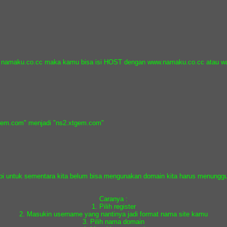
in namaku.co.cc maka kamu bisa isi HOST dengan www.namaku.co.cc atau wap
1.xtgem.com" menjadi "ns2.xtgem.com"
api untuk sementara kita belum bisa mengunakan domain kita harus menungg
Caranya :
1. Pilih register
2. Masukin username yang nantinya jadi format nama site kamu
3. Pilih nama domain